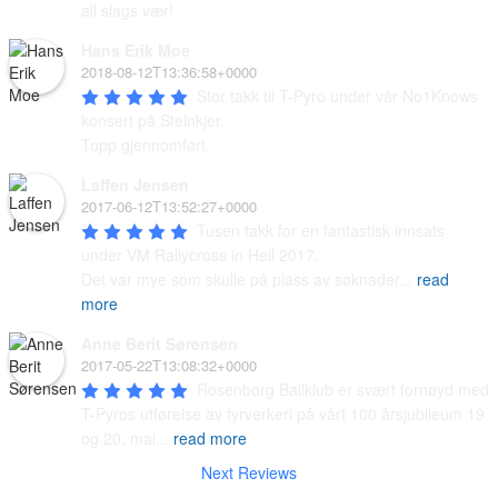
all slags vær!
Hans Erik Moe
2018-08-12T13:36:58+0000
Stor takk til T-Pyro under vår No1Knows 
konsert på Steinkjer.

Topp gjennomført.
Laffen Jensen
2017-06-12T13:52:27+0000
Tusen takk for en fantastisk innsats 
under VM Rallycross in Hell 2017. 

Det var mye som skulle på plass av søknader
...
read
more
Anne Berit Sørensen
2017-05-22T13:08:32+0000
Rosenborg Ballklub er svært fornøyd med 
T-Pyros utførelse av fyrverkeri på vårt 100 årsjubileum 19 
og 20. mai
...
read more
Next Reviews