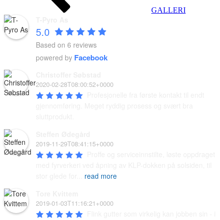
GALLERI
T-Pyro As
5.0
Based on 6 reviews
Facebook
powered by
Christoffer Søbstad
2020-02-28T08:00:52+0000
Profesjonelle fra første kontakt til endt 
gjennomføring. Meget ryddig prosess og svært bra 
sluttprodukt.
Steffen Ødegård
2019-11-29T08:41:15+0000
Proffe og serviceinnstilte, løste oppdraget 
med fyrverkeri ved åpning av KLP-dokken på solsiden, til 
stor glede for
...
read more
Tore Kvittem
2019-01-03T11:16:21+0000
Flink gutter som virkelig kan jobben sin - i 